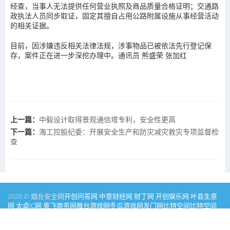
经查，当事人无法提供任何营业执照及商品质量合格证明；交通路
政执法人员同步取证，固定其擅自占用公路附属设施从事经营活动
的相关证据。
目前，因涉嫌违反相关法律法规，涉事物品已被依法先行登记保
存，案件正在进一步深挖办理中。通讯员 熊盛荣 张加红
上一篇：
中毅设计取得景观通信塔专利，安全性更高
下一篇：
海工控股纪委：开展安全生产和防灾减灾救灾专项监督检
查
2026 © 烟台安全网
开创问答网
中意财经网
财丁网
开创娱乐网
叶县生意
网
太卓IC网
奥飞商务网
雁台游戏网
冬瓜游戏网
发门网
比特空间
比特空间
家居问答网
彩盯图库网
PICSOK
才丁消费网