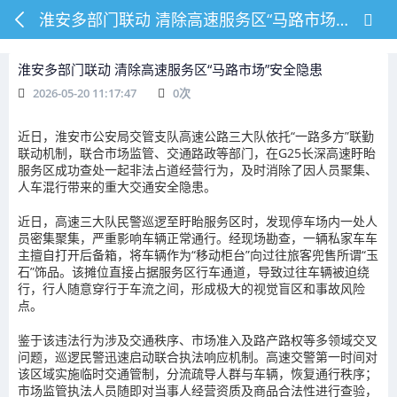
淮安多部门联动 清除高速服务区“马路市场”安全隐患
淮安多部门联动 清除高速服务区“马路市场”安全隐患
2026-05-20 11:17:47
0
次
近日，淮安市公安局交管支队高速公路三大队依托“一路多方”联勤
联动机制，联合市场监管、交通路政等部门，在G25长深高速盱眙
服务区成功查处一起非法占道经营行为，及时消除了因人员聚集、
人车混行带来的重大交通安全隐患。
近日，高速三大队民警巡逻至盱眙服务区时，发现停车场内一处人
员密集聚集，严重影响车辆正常通行。经现场勘查，一辆私家车车
主擅自打开后备箱，将车辆作为“移动柜台”向过往旅客兜售所谓“玉
石”饰品。该摊位直接占据服务区行车通道，导致过往车辆被迫绕
行，行人随意穿行于车流之间，形成极大的视觉盲区和事故风险
点。
鉴于该违法行为涉及交通秩序、市场准入及路产路权等多领域交叉
问题，巡逻民警迅速启动联合执法响应机制。高速交警第一时间对
该区域实施临时交通管制，分流疏导人群与车辆，恢复通行秩序；
市场监管执法人员随即对当事人经营资质及商品合法性进行查验，