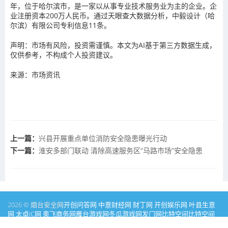
年，位于哈尔滨市，是一家以从事专业技术服务业为主的企业。企
业注册资本200万人民币。通过天眼查大数据分析，中毅设计（哈
尔滨）有限公司专利信息11条。
声明：市场有风险，投资需谨慎。本文为AI基于第三方数据生成，
仅供参考，不构成个人投资建议。
来源：市场资讯
上一篇：
兴县开展重点单位消防安全隐患曝光行动
下一篇：
淮安多部门联动 清除高速服务区“马路市场”安全隐患
2026 © 烟台安全网
开创问答网
中意财经网
财丁网
开创娱乐网
叶县生意
网
太卓IC网
奥飞商务网
雁台游戏网
冬瓜游戏网
发门网
比特空间
比特空间
家居问答网
彩盯图库网
PICSOK
才丁消费网