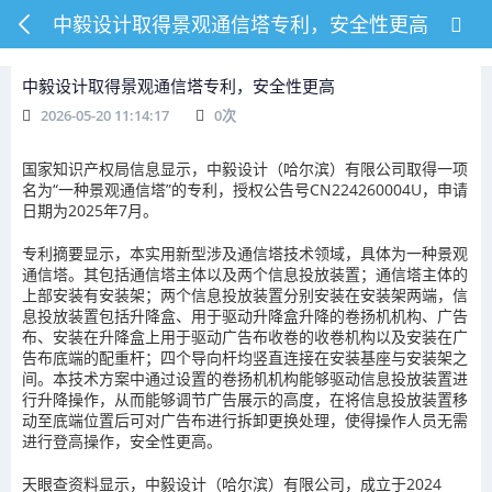
中毅设计取得景观通信塔专利，安全性更高
中毅设计取得景观通信塔专利，安全性更高
2026-05-20 11:14:17
0
次
国家知识产权局信息显示，中毅设计（哈尔滨）有限公司取得一项
名为“一种景观通信塔”的专利，授权公告号CN224260004U，申请
日期为2025年7月。
专利摘要显示，本实用新型涉及通信塔技术领域，具体为一种景观
通信塔。其包括通信塔主体以及两个信息投放装置；通信塔主体的
上部安装有安装架；两个信息投放装置分别安装在安装架两端，信
息投放装置包括升降盒、用于驱动升降盒升降的卷扬机机构、广告
布、安装在升降盒上用于驱动广告布收卷的收卷机构以及安装在广
告布底端的配重杆；四个导向杆均竖直连接在安装基座与安装架之
间。本技术方案中通过设置的卷扬机机构能够驱动信息投放装置进
行升降操作，从而能够调节广告展示的高度，在将信息投放装置移
动至底端位置后可对广告布进行拆卸更换处理，使得操作人员无需
进行登高操作，安全性更高。
天眼查资料显示，中毅设计（哈尔滨）有限公司，成立于2024