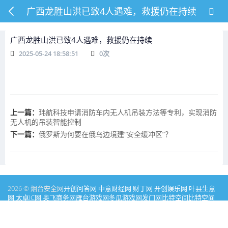
广西龙胜山洪已致4人遇难，救援仍在持续
广西龙胜山洪已致4人遇难，救援仍在持续
2025-05-24 18:58:51
0
次
上一篇：
玮航科技申请消防车内无人机吊装方法等专利，实现消防
无人机的吊装智能控制
下一篇：
俄罗斯为何要在俄乌边境建“安全缓冲区”？
2026 © 烟台安全网
开创问答网
中意财经网
财丁网
开创娱乐网
叶县生意
网
太卓IC网
奥飞商务网
雁台游戏网
冬瓜游戏网
发门网
比特空间
比特空间
家居问答网
彩盯图库网
PICSOK
才丁消费网