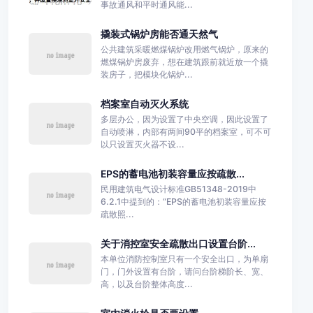
事故通风和平时通风能...
撬装式锅炉房能否通天然气
公共建筑采暖燃煤锅炉改用燃气锅炉，原来的
燃煤锅炉房废弃，想在建筑跟前就近放一个撬
装房子，把模块化锅炉...
档案室自动灭火系统
多层办公，因为设置了中央空调，因此设置了
自动喷淋，内部有两间90平的档案室，可不可
以只设置灭火器不设...
EPS的蓄电池初装容量应按疏散...
民用建筑电气设计标准GB51348-2019中
6.2.1中提到的：“EPS的蓄电池初装容量应按
疏散照...
关于消控室安全疏散出口设置台阶...
本单位消防控制室只有一个安全出口，为单扇
门，门外设置有台阶，请问台阶梯阶长、宽、
高，以及台阶整体高度...