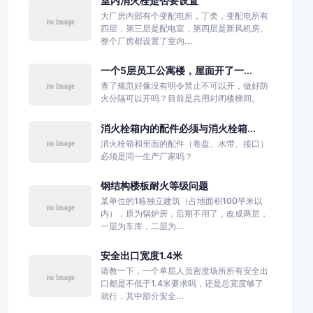
室内消火栓是否要设置
大厂房内部有个变配电所，丁类，变配电所有
四层，第三层是配电室，第四层是新风机房。
整个厂房都设置了室内...
一个5层员工公寓楼，屋面开了一...
查了规范好像没有明令禁止不可以开，做好防
火分隔可以开吗？目前是共用封闭楼梯间。
消火栓箱内的配件必须与消火栓箱...
消火栓箱和里面的配件（卷盘、水带、接口）
必须是同一生产厂家吗？
钢结构楼板耐火等级问题
某单位的1栋独立建筑（占地面积100平米以
内），原为锅炉房，后期不用了，改成两层，
一层为车库，二层为...
安全出口宽度1.4米
请教一下，一个单层人员密度场所所有安全出
口都是不低于1.4米要求吗，还是总宽度够了
就行，其中部分安全...