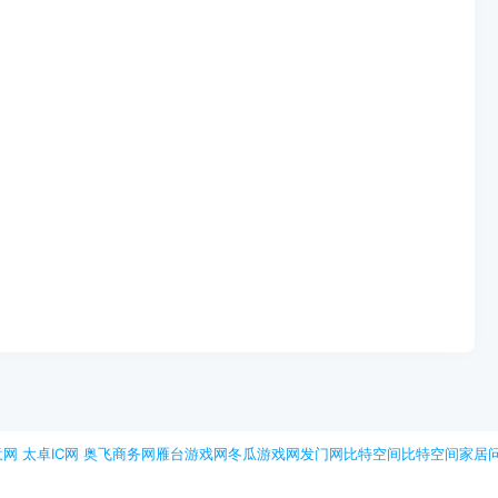
意网
太卓IC网
奥飞商务网
雁台游戏网
冬瓜游戏网
发门网
比特空间
比特空间
家居