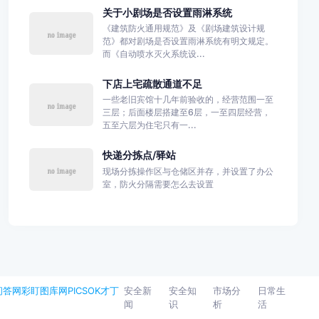
关于小剧场是否设置雨淋系统
《建筑防火通用规范》及《剧场建筑设计规
范》都对剧场是否设置雨淋系统有明文规定。
而《自动喷水灭火系统设...
下店上宅疏散通道不足
一些老旧宾馆十几年前验收的，经营范围一至
三层；后面楼层搭建至6层，一至四层经营，
五至六层为住宅只有一...
快递分拣点/驿站
现场分拣操作区与仓储区并存，并设置了办公
室，防火分隔需要怎么去设置
问答网
彩盯图库网
PICSOK
才丁
安全新
安全知
市场分
日常生
闻
识
析
活