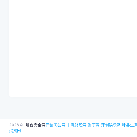
2026 ©
烟台安全网
开创问答网
中意财经网
财丁网
开创娱乐网
叶县生
消费网