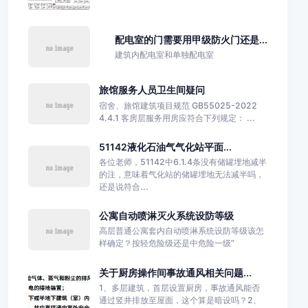
配电室的门需要用甲级防火门还是...
建筑内配电室和单独配电室
旅馆服务人员卫生间疑问
宿舍、旅馆建筑项目规范 GB55025-2022
4.4.1 客房层服务用房应符合下列规定： ...
51142液化石油气气化站平面...
各位老师，51142中6.1.4条没有储罐埋地减半
的注，意味着气化站的储罐埋地无法减半吗，
还是说符合...
公寓自动喷淋灭火系统设防等级
高层普通公寓套内自动喷淋系统设防等级该怎
样确定？按轻危险级还是中危险一级”
关于厨房操作间事故通风相关问题...
1、多层建筑，首层设置厨房，事故通风能否
通过竖井排放至屋面，这个算是暗设吗？2、