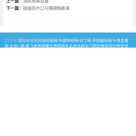
上一篇：
消防电梯设置
下一篇：
排烟百叶口与障碍物距离
2026 © 烟台安全网
开创问答网
中意财经网
财丁网
开创娱乐网
叶县生意
网
太卓IC网
奥飞商务网
雁台游戏网
冬瓜游戏网
发门网
比特空间
比特空间
家居问答网
彩盯图库网
PICSOK
才丁消费网