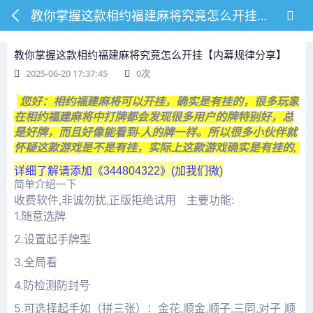
教你掌握这款相约福建麻将究竟怎么开挂【内幕规律分享】
教你掌握这款相约福建麻将究竟怎么开挂【内幕规律分享】
2025-06-20 17:37:45
0
次
您好：相约福建麻将可以开挂，确实是有挂的，很多玩家
在相约福建麻将中打牌都会发现很多用户的牌特别好，总
是好牌，而且好像能看到-人的牌一样。所以很多小伙伴就
怀疑这款游戏是不是有挂，实际上这款游戏确实是有挂的,
详细了解请添加《
344804322》(加我们微)
简单介绍一下
收费软件,非诚勿扰,正版拒绝试用 主要功能:
1.随意选牌
2.设置起手牌型
3.全局看
4.防检测防封号
5.可选择起手如（拼三张）：金花,顺金,顺子,三同,对子 顺