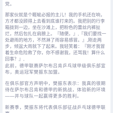
党。
那家伙就是个睚眦必报的主儿！我的手机还在响，
方才都没顾得上去看到底谁打来的。我把别的行李
箱拢到一边，坐在沙滩上，把粉色的蕾丝内裤扯
烂，然后包扎在肩膀上。『随便。』,『我们要找一
处避雨的地方，不然淋了雨容易感冒。』,刚走两
步，倾盆大雨就下了起来。我轻笑着：『刚才我冒
着生命危险救了你，你不感谢我，还骂我！算什么
回事？』,
此前，德甲联赛萨尔布吕肯乒乓球甲级俱乐部宣
布，奥运冠军樊振东加盟。
在俱乐部官方声明中，樊振东表示：我真的很期
待在萨尔布吕肯和德甲的新挑战，体验新的环境
——并与球队一起赢得更多的胜利。
新赛季，樊振东将代表俱乐部征战乒乓球德甲联