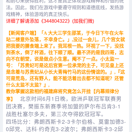
和耐心来获得胜利，这才是真正体现游戏精神和价值的玩
法。因此，我们在游戏中要遵守规则和道德底线，发扬游
戏精神，体验游戏的真正快乐。
详细了解请添加《
344804322
》(加我们微)
【新闻客户端】「A 大大三学生邵某，于今日下午在火车
站二楼意外坠落，不幸身亡。」,没过一会儿，几个宫女就
把我要的膳食端上来了。我耳根一热。环视了一下，没找
到茶水，倒了杯酒，往下顺了顺。最不济的是我四哥，志
向不在朝堂，说是做点小生意。阉不了一点。小太监一
号：「苏贵妃可是这后宫第一位承宠的主子，可见皇上还
是念着与苏贵妃从小长大青梅竹马的这份情谊的。」,『这
可是荒岛，还有野人，能不能活着出去都不知道呢？还管
什么太监不太监？』,
教你掌握这款相约福建麻将究竟怎么开挂【内幕规律分
北京时间6月1日晚，欧洲乒联冠军联赛男
享】
团决赛，樊振东新赛季将加盟的萨尔布吕肯3-1
战胜杜塞尔多夫，第三次夺得欧冠冠军。
四场比分：弗朗西斯卡2-3卡尔伯格、莫雷加德3-
0邱党、达科·约奇克3-2波尔；弗朗西斯卡3-2邱