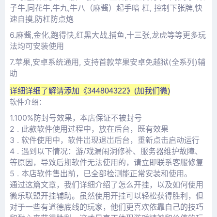
子牛,同花牛,牛九,牛八（麻酱）起手暗 杠, 控制下张牌,快
速自摸,防杠防点炮
6.麻酱,金化,跑得快,红黑大战,捕鱼,十三张,龙虎等等更多玩
法均可安装使用
7.苹果,安卓系统通用, 支持首款苹果安卓免越狱(全系列)辅
助
详细
详细了解请添加《
344804322
》(加我们微)
软件介绍：
1.100%防封号效果，本店保证不被封号
2 . 此款软件使用过程中，放在后台，既有效果
3 . 软件使用中，软件岀现退岀后台，重新点击启动运行
4 . 遇到以下情况：游/戏漏闹洞修补、服务器维护故障、
等原因，导致后期软件无法使用的，请立即联系客服修复
5 . 本店软件售出前，已全部检测能正常安装和使用。
通过这篇文章，我们详细介绍了怎么开挂，以及如何使用
微乐联盟开挂辅助。虽然使用开挂可以轻松获得胜利，但
对于一些有道德底线的玩家，他们更喜欢依靠自己的技巧