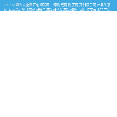
2026 © 烟台安全网
开创问答网
中意财经网
财丁网
开创娱乐网
叶县生意
网
太卓IC网
奥飞商务网
雁台游戏网
冬瓜游戏网
发门网
比特空间
比特空间
家居问答网
彩盯图库网
PICSOK
才丁消费网