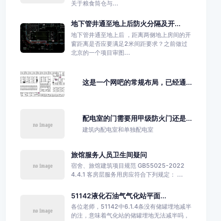
关于粮食筒仓与...
地下管井通至地上后防火分隔及开...
地下管井通至地上后 ，距离两侧地上房间的开
窗距离是否应要满足2米间距要求？之前做过
北京的一个项目审图...
这是一个网吧的常规布局，已经通...
配电室的门需要用甲级防火门还是...
建筑内配电室和单独配电室
旅馆服务人员卫生间疑问
宿舍、旅馆建筑项目规范 GB55025-2022
4.4.1 客房层服务用房应符合下列规定： ...
51142液化石油气气化站平面...
各位老师，51142中6.1.4条没有储罐埋地减半
的注，意味着气化站的储罐埋地无法减半吗，