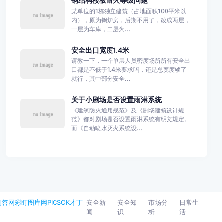
钢结构楼板耐火等级问题
某单位的1栋独立建筑（占地面积100平米以
内），原为锅炉房，后期不用了，改成两层，
一层为车库，二层为...
安全出口宽度1.4米
请教一下，一个单层人员密度场所所有安全出
口都是不低于1.4米要求吗，还是总宽度够了
就行，其中部分安全...
关于小剧场是否设置雨淋系统
《建筑防火通用规范》及《剧场建筑设计规
范》都对剧场是否设置雨淋系统有明文规定。
而《自动喷水灭火系统设...
问答网
彩盯图库网
PICSOK
才丁
安全新
安全知
市场分
日常生
闻
识
析
活