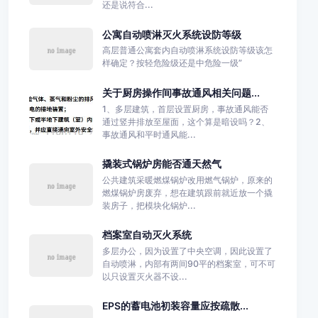
还是说符合...
公寓自动喷淋灭火系统设防等级
高层普通公寓套内自动喷淋系统设防等级该怎
样确定？按轻危险级还是中危险一级”
关于厨房操作间事故通风相关问题...
1、多层建筑，首层设置厨房，事故通风能否
通过竖井排放至屋面，这个算是暗设吗？2、
事故通风和平时通风能...
撬装式锅炉房能否通天然气
公共建筑采暖燃煤锅炉改用燃气锅炉，原来的
燃煤锅炉房废弃，想在建筑跟前就近放一个撬
装房子，把模块化锅炉...
档案室自动灭火系统
多层办公，因为设置了中央空调，因此设置了
自动喷淋，内部有两间90平的档案室，可不可
以只设置灭火器不设...
EPS的蓄电池初装容量应按疏散...