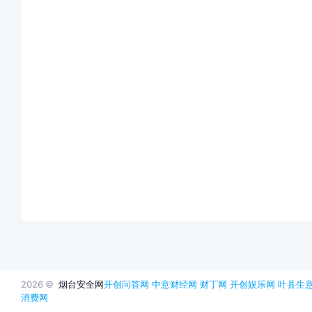
2026 ©
烟台安全网
开创问答网
中意财经网
财丁网
开创娱乐网
叶县生
消费网