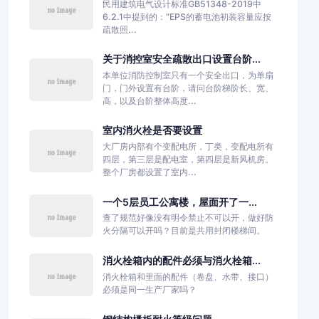
民用建筑电气设计标准GB51348-2019中
6.2.1中提到的：“EPS的蓄电池初装容量应按
疏散照...
关于消控室安全疏散出口设置台阶...
本单位消防控制室只有一个安全出口，为单扇
门，门外设置有台阶，请问台阶梯阶长、宽、
高，以及台阶整体高度...
室内消火栓是否要设置
大厂房内部有个变配电所，丁类，变配电所有
四层，第三层是配电室，第四层是新风机房。
整个厂房都设置了室内...
一个5层员工公寓楼，屋面开了一...
查了规范好像没有明令禁止不可以开，做好防
火分隔可以开吗？目前是共用封闭楼梯间。
消火栓箱内的配件必须与消火栓箱...
消火栓箱和里面的配件（卷盘、水带、接口）
必须是同一生产厂家吗？