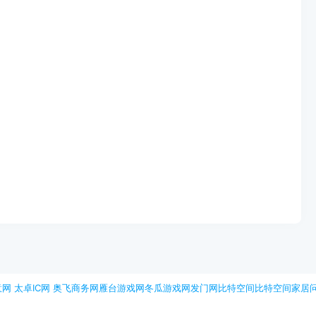
意网
太卓IC网
奥飞商务网
雁台游戏网
冬瓜游戏网
发门网
比特空间
比特空间
家居